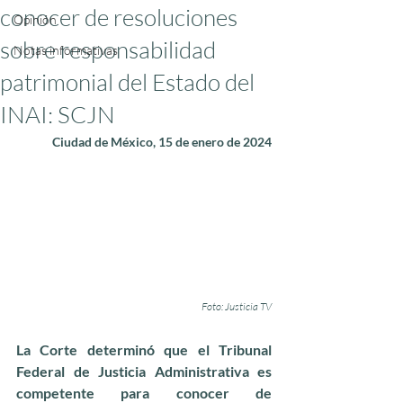
conocer de resoluciones
Opinión
sobre responsabilidad
Notas informativas
patrimonial del Estado del
INAI: SCJN
Ciudad de México, 15 de enero de 2024
Foto: Justicia TV
La Corte determinó que el Tribunal 
Federal de Justicia Administrativa es 
competente para conocer de 