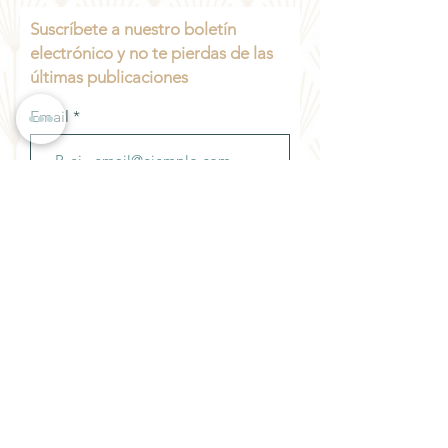
Suscríbete a nuestro boletín
electrónico y no te pierdas de las
últimas publicaciones
Email
Unirse
Los datos personales que se recaban en los formularios de este sitio, son
para fines exclusivamente internos de
JF Defensa Fiscal/Administrativa®
,
con el propósito de contar con la información suficiente para llevar a cabo
las gestiones de control y contacto con nuestros clientes.
Toda la información que se recabe será tratada de manera confidencial
con estricto apego a lo establecido en la Ley Federal de Protección de
Datos Personales en Posesión de los Particulares y su Reglamento.