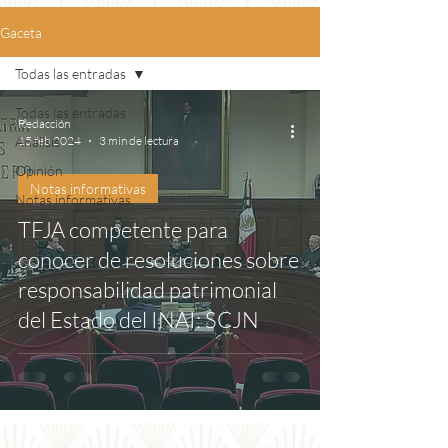
Gaceta
Todas las entradas
Todas las entradas
Redacción
Análisis
15 feb 2024
3 min de lectura
Opinión
Notas informativas
Notas informativas
TFJA competente para
conocer de resoluciones sobre
responsabilidad patrimonial
del Estado del INAI: SCJN